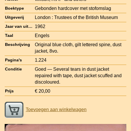
Gebonden hardcover met stofomslag
Boektype
London : Trustees of the British Museum
Uitgeverij
1962
Jaar van uitgave
Engels
Taal
Original blue cloth, gilt lettered spine, dust
Beschrijving
jacket, 8vo.
1.224
Pagina's
Goed — Several tears in dust jacket
Conditie
repaired with tape, dust jacket scuffed and
discoloured.
€ 20,00
Prijs
Toevoegen aan winkelwagen