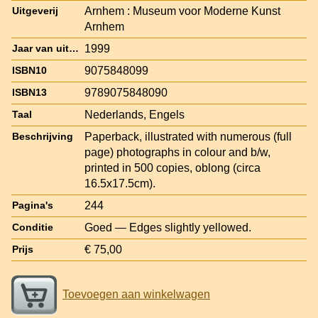
Arnhem : Museum voor Moderne Kunst
Uitgeverij
Arnhem
1999
Jaar van uitgave
9075848099
ISBN10
9789075848090
ISBN13
Nederlands, Engels
Taal
Paperback, illustrated with numerous (full
Beschrijving
page) photographs in colour and b/w,
printed in 500 copies, oblong (circa
16.5x17.5cm).
244
Pagina's
Goed — Edges slightly yellowed.
Conditie
€ 75,00
Prijs
Toevoegen aan winkelwagen