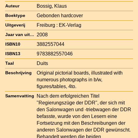
Bossig, Klaus
Auteur
Gebonden hardcover
Boektype
Freiburg : EK-Verlag
Uitgeverij
2008
Jaar van uitgave
3882557044
ISBN10
9783882557046
ISBN13
Duits
Taal
Original pictorial boards, illustrated with
Beschrijving
numerous photographs in b/w,
figures/tables, 4to.
Nach dem erfolgreichen Titel
Samenvatting
"Regierungszüge der DDR", der sich mit
den Salonwagen und -triebwagen der DDR
befasste, wurde von den Lesern eine
Fortsetzung mit den Beschreibungen der
anderen Salonwagen der DDR gewünscht.
Behandelt werden die beiden