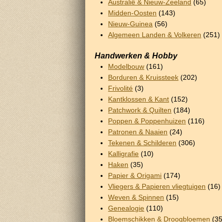
Australië & Nieuw-Zeeland
(65)
Midden-Oosten
(143)
Nieuw-Guinea
(56)
Algemeen Landen & Volkeren
(251)
Handwerken & Hobby
Modelbouw
(161)
Borduren & Kruissteek
(202)
Frivolité
(3)
Kantklossen & Kant
(152)
Patchwork & Quilten
(184)
Poppen & Poppenhuizen
(116)
Patronen & Naaien
(24)
Tekenen & Schilderen
(306)
Kalligrafie
(10)
Haken
(35)
Papier & Origami
(174)
Vliegers & Papieren vliegtuigen
(16)
Weven & Spinnen
(15)
Genealogie
(110)
Bloemschikken & Droogbloemen
(35