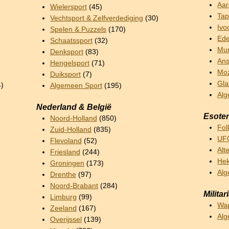
Aar
Wielersport
(45)
Tap
Vechtsport & Zelfverdediging
(30)
Ivo
Spelen & Puzzels
(170)
Ede
Schaatssport
(32)
Mun
Denksport
(83)
Ans
Hengelsport
(71)
Mo
Duiksport
(7)
Gla
4)
Algemeen Sport
(195)
Alg
Nederland & België
Esoter
Noord-Holland
(850)
Fol
Zuid-Holland
(835)
UFO
Flevoland
(52)
Alt
Friesland
(244)
Hek
Groningen
(173)
Alg
Drenthe
(97)
Noord-Brabant
(284)
Militar
Limburg
(99)
Wa
Zeeland
(167)
Alg
Overijssel
(139)