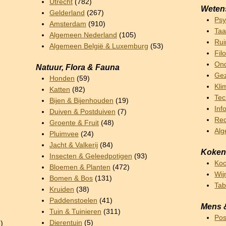
Utrecht
(782)
Weten
Gelderland
(267)
Psy
Amsterdam
(910)
Taa
Algemeen Nederland
(105)
Rui
Algemeen België & Luxemburg
(53)
Fil
Ond
Natuur, Flora & Fauna
Gez
Honden
(59)
Kli
Katten
(82)
Tec
Bijen & Bijenhouden
(19)
Inf
Duiven & Postduiven
(7)
Rec
Groente & Fruit
(48)
Al
Pluimvee
(24)
Jacht & Valkerij
(84)
Koken
Insecten & Geleedpotigen
(93)
Ko
Bloemen & Planten
(472)
Wij
Bomen & Bos
(131)
Ta
Kruiden
(38)
Paddenstoelen
(41)
Mens 
Tuin & Tuinieren
(311)
Pos
Dierentuin
(5)
)