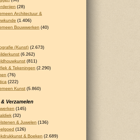
rderijen
(28)
emeen Architectuur &
uwkunde
(1.406)
gemeen Bouwwerken
(40)
ografie (Kunst)
(2.673)
ilderkunst
(6.262)
ldhouwkunst
(811)
fiek & Tekeningen
(2.290)
nen
(76)
tica
(222)
emeen Kunst
(5.860)
 & Verzamelen
rwerken
(145)
aldiek
(32)
lstenen & Juwelen
(136)
eelgoed
(126)
kdrukkunst & Boeken
(2.689)