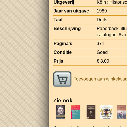
Uitgeverij
Köln : Historis
Jaar van uitgave
1989
Taal
Duits
Beschrijving
Paperback, illu
catalogue, 8vo
Pagina's
371
Conditie
Goed
Prijs
€ 8,00
Toevoegen aan winkelwa
Zie ook