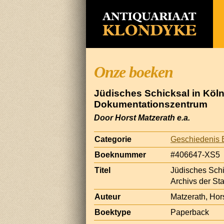
Onze boeken
Jüdisches Schicksal in Köln
Dokumentationszentrum
Door Horst Matzerath e.a.
Categorie
Geschiedenis 
Boeknummer
#406647-XS5
Titel
Jüdisches Schi
Archivs der S
Auteur
Matzerath, Hors
Boektype
Paperback