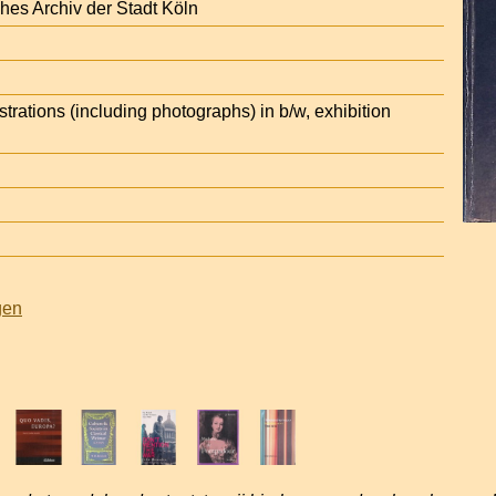
ches Archiv der Stadt Köln
strations (including photographs) in b/w, exhibition
.
gen