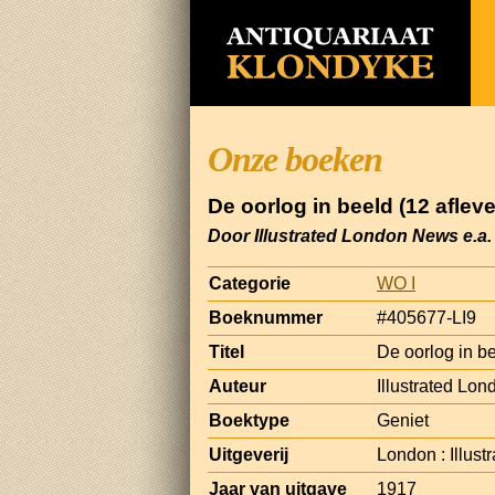
Onze boeken
De oorlog in beeld (12 aflev
Door Illustrated London News e.a.
Categorie
WO I
Boeknummer
#405677-LI9
Titel
De oorlog in be
Auteur
Illustrated Lo
Boektype
Geniet
Uitgeverij
London : Illus
Jaar van uitgave
1917