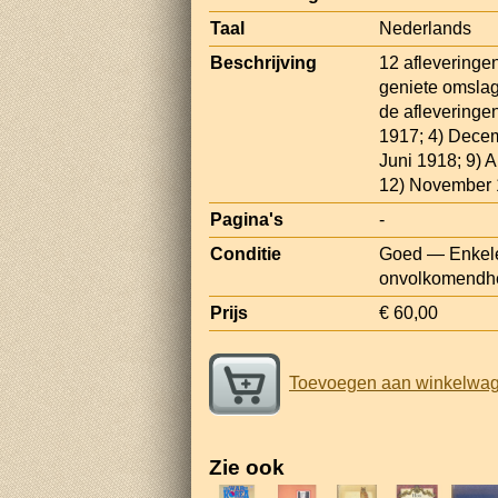
Taal
Nederlands
Beschrijving
12 afleveringe
geniete omslage
de afleveringe
1917; 4) Decem
Juni 1918; 9) 
12) November 
Pagina's
-
Conditie
Goed — Enkele 
onvolkomendh
Prijs
€ 60,00
Toevoegen aan winkelwa
Zie ook