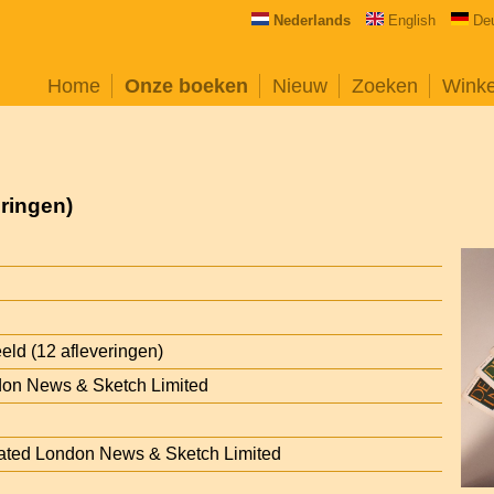
Nederlands
English
De
Home
Onze boeken
Nieuw
Zoeken
Wink
eringen)
eld (12 afleveringen)
ndon News & Sketch Limited
trated London News & Sketch Limited