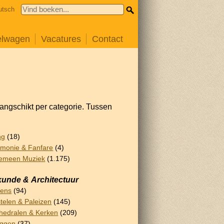
utsch
elwagen
Vacatures
Contact
rangschikt per categorie. Tussen
ng
(18)
monie & Fanfare
(4)
emeen Muziek
(1.175)
unde & Architectuur
lens
(94)
telen & Paleizen
(145)
hedralen & Kerken
(209)
uggen
(37)