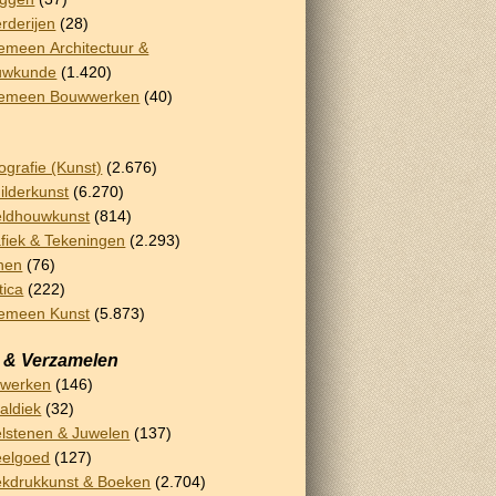
rderijen
(28)
emeen Architectuur &
uwkunde
(1.420)
gemeen Bouwwerken
(40)
ografie (Kunst)
(2.676)
ilderkunst
(6.270)
ldhouwkunst
(814)
fiek & Tekeningen
(2.293)
nen
(76)
tica
(222)
emeen Kunst
(5.873)
 & Verzamelen
rwerken
(146)
aldiek
(32)
lstenen & Juwelen
(137)
eelgoed
(127)
kdrukkunst & Boeken
(2.704)