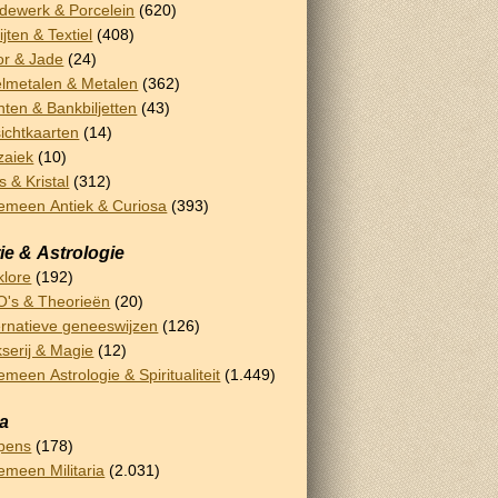
dewerk & Porcelein
(620)
ijten & Textiel
(408)
or & Jade
(24)
lmetalen & Metalen
(362)
ten & Bankbiljetten
(43)
ichtkaarten
(14)
zaiek
(10)
s & Kristal
(312)
emeen Antiek & Curiosa
(393)
ie & Astrologie
klore
(192)
's & Theorieën
(20)
ernatieve geneeswijzen
(126)
serij & Magie
(12)
emeen Astrologie & Spiritualiteit
(1.449)
ia
pens
(178)
emeen Militaria
(2.031)