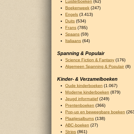
Luisterboeken
(62)
Boekenweek
(247)
Engels
(3.413)
Duits
(534)
Frans
(785)
Spaans
(59)
Italiaans
(64)
Spanning & Populair
Science Fiction & Fantasy
(176)
Algemeen Spanning & Populair
(8)
Kinder- & Verzamelboeken
Oude kinderboeken
(1.067)
Moderne kinderboeken
(879)
Jeugd informatief
(249)
Prentenboeken
(366)
Pop-up en beweegbare boeken
(26
Plaatjesalbums
(138)
ABC-boeken
(27)
Strips
(861)