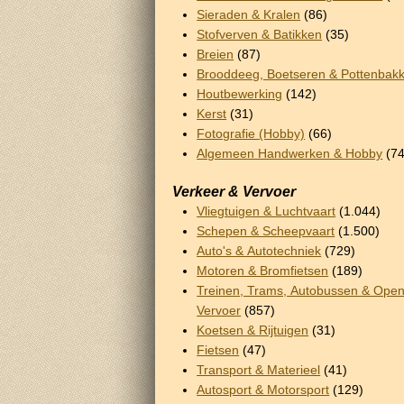
Sieraden & Kralen
(86)
Stofverven & Batikken
(35)
Breien
(87)
Brooddeeg, Boetseren & Pottenbak
Houtbewerking
(142)
Kerst
(31)
Fotografie (Hobby)
(66)
Algemeen Handwerken & Hobby
(74
Verkeer & Vervoer
Vliegtuigen & Luchtvaart
(1.044)
Schepen & Scheepvaart
(1.500)
Auto's & Autotechniek
(729)
Motoren & Bromfietsen
(189)
Treinen, Trams, Autobussen & Ope
Vervoer
(857)
Koetsen & Rijtuigen
(31)
Fietsen
(47)
Transport & Materieel
(41)
Autosport & Motorsport
(129)