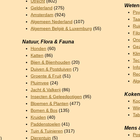
Utrecht
(802)
Weten
Gelderland
(275)
Psy
Amsterdam
(924)
Taa
Algemeen Nederland
(107)
Rui
Algemeen België & Luxemburg
(55)
Fil
Ond
Natuur, Flora & Fauna
Gez
Honden
(60)
Kli
Katten
(86)
Tec
Bijen & Bijenhouden
(20)
Inf
Duiven & Postduiven
(7)
Rec
Groente & Fruit
(51)
Al
Pluimvee
(24)
Jacht & Valkerij
(86)
Koken
Insecten & Geleedpotigen
(95)
Ko
Bloemen & Planten
(477)
Wij
Bomen & Bos
(135)
Ta
Kruiden
(40)
Paddenstoelen
(41)
Mens 
Tuin & Tuinieren
(317)
Pos
Dierentuin
(5)
)