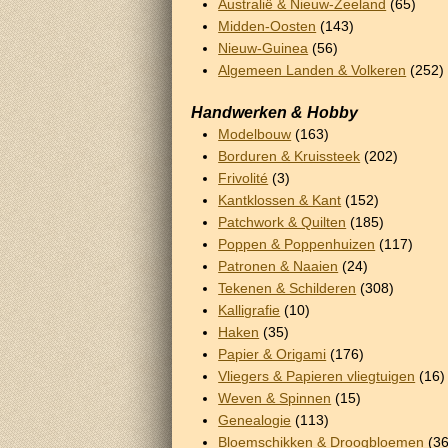
Australië & Nieuw-Zeeland
(65)
Midden-Oosten
(143)
Nieuw-Guinea
(56)
Algemeen Landen & Volkeren
(252)
Handwerken & Hobby
Modelbouw
(163)
Borduren & Kruissteek
(202)
Frivolité
(3)
Kantklossen & Kant
(152)
Patchwork & Quilten
(185)
Poppen & Poppenhuizen
(117)
Patronen & Naaien
(24)
Tekenen & Schilderen
(308)
Kalligrafie
(10)
Haken
(35)
Papier & Origami
(176)
Vliegers & Papieren vliegtuigen
(16)
Weven & Spinnen
(15)
Genealogie
(113)
Bloemschikken & Droogbloemen
(36