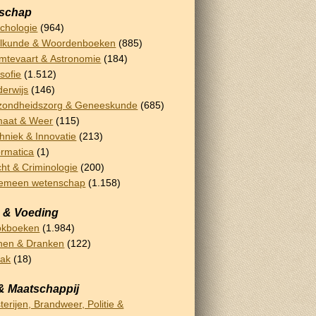
schap
chologie
(964)
lkunde & Woordenboeken
(885)
mtevaart & Astronomie
(184)
osofie
(1.512)
erwijs
(146)
ondheidszorg & Geneeskunde
(685)
maat & Weer
(115)
hniek & Innovatie
(213)
ormatica
(1)
ht & Criminologie
(200)
gemeen wetenschap
(1.158)
 & Voeding
okboeken
(1.984)
nen & Dranken
(122)
bak
(18)
& Maatschappij
terijen, Brandweer, Politie &