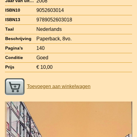
2008
Jaar van uitgave
9052603014
ISBN10
9789052603018
ISBN13
Nederlands
Taal
Paperback, 8vo.
Beschrijving
140
Pagina's
Goed
Conditie
€ 10,00
Prijs
Toevoegen aan winkelwagen