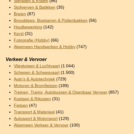
Sieraden & Kralen
(86)
Stofverven & Batikken
(35)
Breien
(87)
Brooddeeg, Boetseren & Pottenbakken
(56)
Houtbewerking
(142)
Kerst
(31)
Fotografie (Hobby)
(66)
Algemeen Handwerken & Hobby
(747)
Verkeer & Vervoer
Vliegtuigen & Luchtvaart
(1.044)
Schepen & Scheepvaart
(1.500)
Auto's & Autotechniek
(729)
Motoren & Bromfietsen
(189)
Treinen, Trams, Autobussen & Openbaar Vervoer
(857)
Koetsen & Rijtuigen
(31)
Fietsen
(47)
Transport & Materieel
(41)
Autosport & Motorsport
(129)
Algemeen Verkeer & Vervoer
(100)