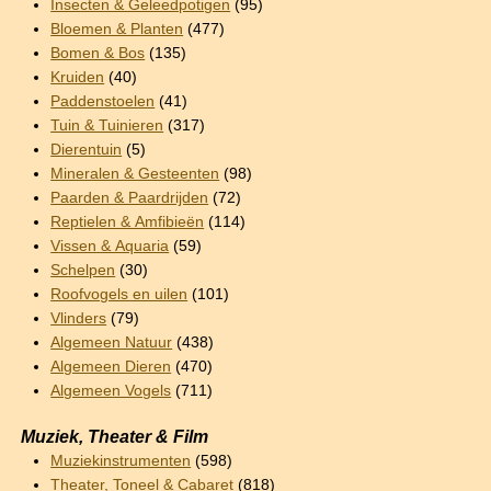
Insecten & Geleedpotigen
(95)
Bloemen & Planten
(477)
Bomen & Bos
(135)
Kruiden
(40)
Paddenstoelen
(41)
Tuin & Tuinieren
(317)
Dierentuin
(5)
Mineralen & Gesteenten
(98)
Paarden & Paardrijden
(72)
Reptielen & Amfibieën
(114)
Vissen & Aquaria
(59)
Schelpen
(30)
Roofvogels en uilen
(101)
Vlinders
(79)
Algemeen Natuur
(438)
Algemeen Dieren
(470)
Algemeen Vogels
(711)
Muziek, Theater & Film
Muziekinstrumenten
(598)
Theater, Toneel & Cabaret
(818)