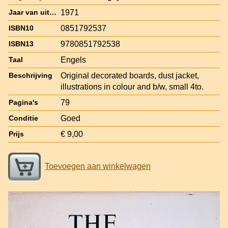
1971
Jaar van uitgave
0851792537
ISBN10
9780851792538
ISBN13
Engels
Taal
Original decorated boards, dust jacket,
Beschrijving
illustrations in colour and b/w, small 4to.
79
Pagina's
Goed
Conditie
€ 9,00
Prijs
Toevoegen aan winkelwagen