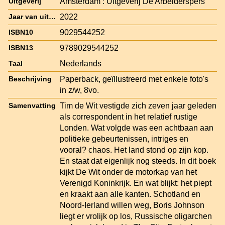
Amsterdam : Uitgeverij De Arbeiderspers
Uitgeverij
2022
Jaar van uitgave
9029544252
ISBN10
9789029544252
ISBN13
Nederlands
Taal
Paperback, geïllustreerd met enkele foto's
Beschrijving
in z/w, 8vo.
Tim de Wit vestigde zich zeven jaar geleden
Samenvatting
als correspondent in het relatief rustige
Londen. Wat volgde was een achtbaan aan
politieke gebeurtenissen, intriges en
vooral? chaos. Het land stond op zijn kop.
En staat dat eigenlijk nog steeds. In dit boek
kijkt De Wit onder de motorkap van het
Verenigd Koninkrijk. En wat blijkt: het piept
en kraakt aan alle kanten. Schotland en
Noord-Ierland willen weg, Boris Johnson
liegt er vrolijk op los, Russische oligarchen