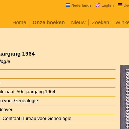
Nederlands
English
De
Home
Onze boeken
Nieuw
Zoeken
Wink
 jaargang 1964
logie
6
triciaat: 50e jaargang 1964
au voor Genealogie
dcover
: Centraal Bureau voor Genealogie