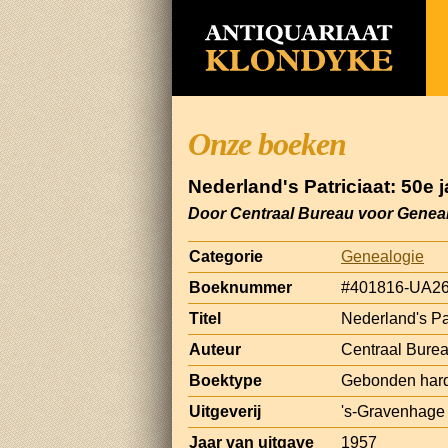
Onze boeken
Nederland's Patriciaat: 50e
Door Centraal Bureau voor Genea
Categorie
Genealogie
Boeknummer
#401816-UA2
Titel
Nederland's Pa
Auteur
Centraal Bure
Boektype
Gebonden har
Uitgeverij
's-Gravenhage 
Jaar van uitgave
1957