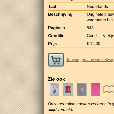
Taal
Nederlands
Beschrijving
Originele blauw
waaronder het f
Pagina's
543
Conditie
Goed — Vlekje
Prijs
€ 15,00
Toevoegen aan winkelwa
Zie ook
Onze gebruikte boeken verkeren in 
altijd vermeld.