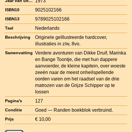
1973
Jaar van uitgave
9025102166
ISBN10
9789025102166
ISBN13
Nederlands
Taal
Originele geïllustreerde hardcover,
Beschrijving
illustraties in z/w, 8vo.
Verdere avonturen van Dikke Druif, Marinka
Samenvatting
en Bange Toontje, die met hun dappere
aanvoerder, de kleine kapitein, over woeste
zeeën naar de meest onheilspellende
oorden varen om het raadsel van de drie
matrozen van de Grijze Schipper op te
lossen
127
Pagina's
Goed — Randen boekblok verbruind.
Conditie
€ 10,00
Prijs