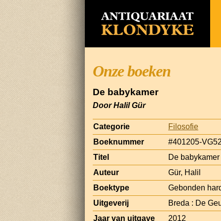
Onze boeken
De babykamer
Door Halil Gür
Categorie
Filosofie
Boeknummer
#401205-VG5
Titel
De babykamer
Auteur
Gür, Halil
Boektype
Gebonden har
Uitgeverij
Breda : De Ge
Jaar van uitgave
2012