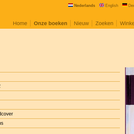
Nederlands
English
De
Home
Onze boeken
Nieuw
Zoeken
Wink
2
dcover
us