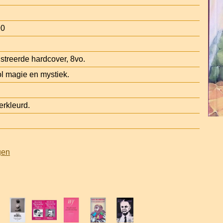
90
ustreerde hardcover, 8vo.
ol magie en mystiek.
rkleurd.
gen