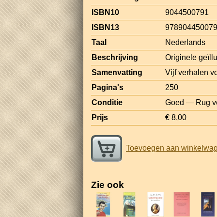
ISBN10
9044500791
ISBN13
97890445007
Taal
Nederlands
Beschrijving
Originele geïll
Samenvatting
Vijf verhalen v
Pagina's
250
Conditie
Goed — Rug ve
Prijs
€ 8,00
Toevoegen aan winkelwa
Zie ook