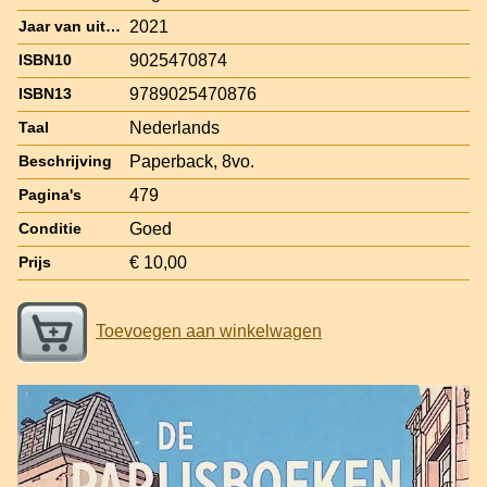
2021
Jaar van uitgave
9025470874
ISBN10
9789025470876
ISBN13
Nederlands
Taal
Paperback, 8vo.
Beschrijving
479
Pagina's
Goed
Conditie
€ 10,00
Prijs
Toevoegen aan winkelwagen