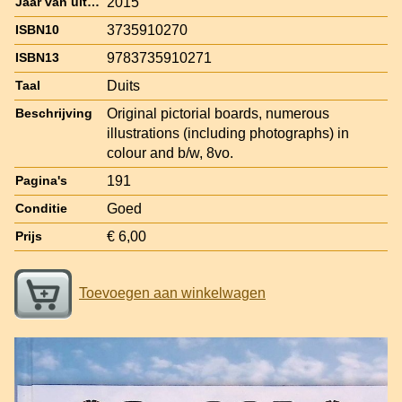
2015
Jaar van uitgave
3735910270
ISBN10
9783735910271
ISBN13
Duits
Taal
Original pictorial boards, numerous
Beschrijving
illustrations (including photographs) in
colour and b/w, 8vo.
191
Pagina's
Goed
Conditie
€ 6,00
Prijs
Toevoegen aan winkelwagen