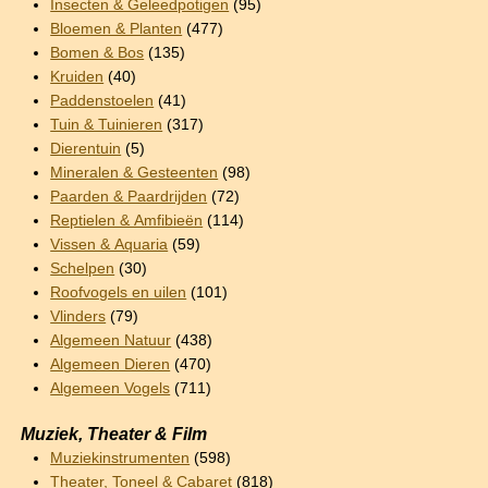
Insecten & Geleedpotigen
(95)
Bloemen & Planten
(477)
Bomen & Bos
(135)
Kruiden
(40)
Paddenstoelen
(41)
Tuin & Tuinieren
(317)
Dierentuin
(5)
Mineralen & Gesteenten
(98)
Paarden & Paardrijden
(72)
Reptielen & Amfibieën
(114)
Vissen & Aquaria
(59)
Schelpen
(30)
Roofvogels en uilen
(101)
Vlinders
(79)
Algemeen Natuur
(438)
Algemeen Dieren
(470)
Algemeen Vogels
(711)
Muziek, Theater & Film
Muziekinstrumenten
(598)
Theater, Toneel & Cabaret
(818)