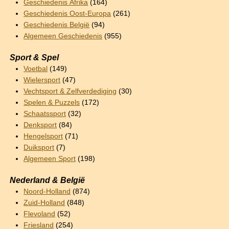
Geschiedenis Afrika
(164)
Geschiedenis Oost-Europa
(261)
Geschiedenis België
(94)
Algemeen Geschiedenis
(955)
Sport & Spel
Voetbal
(149)
Wielersport
(47)
Vechtsport & Zelfverdediging
(30)
Spelen & Puzzels
(172)
Schaatssport
(32)
Denksport
(84)
Hengelsport
(71)
Duiksport
(7)
Algemeen Sport
(198)
Nederland & België
Noord-Holland
(874)
Zuid-Holland
(848)
Flevoland
(52)
Friesland
(254)