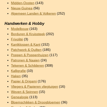
Midden-Oosten
(143)
Nieuw-Guinea
(56)
Algemeen Landen & Volkeren
(252)
Handwerken & Hobby
Modelbouw
(163)
Borduren & Kruissteek
(202)
Frivolité
(3)
Kantklossen & Kant
(152)
Patchwork & Quilten
(185)
Poppen & Poppenhuizen
(117)
Patronen & Naaien
(24)
Tekenen & Schilderen
(308)
Kalligrafie
(10)
Haken
(35)
Papier & Origami
(176)
Vliegers & Papieren vliegtuigen
(16)
Weven & Spinnen
(15)
Genealogie
(113)
Bloemschikken & Droogbloemen
(36)