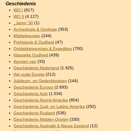
Geschiedenis
WO I
(817)
WO II
(4.127)
_Jaren '30
(1)
Archeologie & Geologie
(353)
Middeleeuwen
(244)
Prehistorie & Oudheid
(47)
Ontdekkingsreizen & Expedities
(700)
Klassieke Oudheid
(439)
Aanzien van
(33)
Geschiedenis Nederland
(1.925)
Het oude Egypte
(212)
Jubileum- en Gedenkboeken
(144)
Geschiedenis Europa
(2.893)
Geschiedenis Azië
(1.034)
Geschiedenis Noord-Amerika
(854)
Geschiedenis Zuid- en Latijns Amerika
(292)
Geschiedenis Rusland
(536)
Geschiedenis Midden-Oosten
(330)
Geschiedenis Australië & Nieuw-Zeeland
(12)