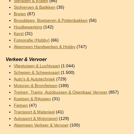
Sieraden & Kralen
(86)
Stofverven & Batikken
(35)
Breien
(87)
Brooddeeg, Boetseren & Pottenbakken
(56)
Houtbewerking
(142)
Kerst
(31)
Fotografie (Hobby)
(66)
Algemeen Handwerken & Hobby
(747)
Verkeer & Vervoer
Vliegtuigen & Luchtvaart
(1.044)
Schepen & Scheepvaart
(1.500)
Auto's & Autotechniek
(729)
Motoren & Bromfietsen
(189)
Treinen, Trams, Autobussen & Openbaar Vervoer
(857)
Koetsen & Rijtuigen
(31)
Fietsen
(47)
Transport & Materieel
(41)
Autosport & Motorsport
(129)
Algemeen Verkeer & Vervoer
(100)