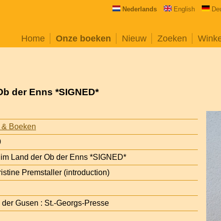
Nederlands
English
De
Home
Onze boeken
Nieuw
Zoeken
Wink
 Ob der Enns *SIGNED*
 & Boeken
0
 im Land der Ob der Enns *SIGNED*
ristine Premstaller (introduction)
 der Gusen : St.-Georgs-Presse