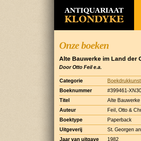
Onze boeken
Alte Bauwerke im Land der
Door Otto Feil e.a.
Categorie
Boekdrukkunst
Boeknummer
#399461-XN3
Titel
Alte Bauwerke
Auteur
Feil, Otto & Ch
Boektype
Paperback
Uitgeverij
St. Georgen an
Jaar van uitgave
1982