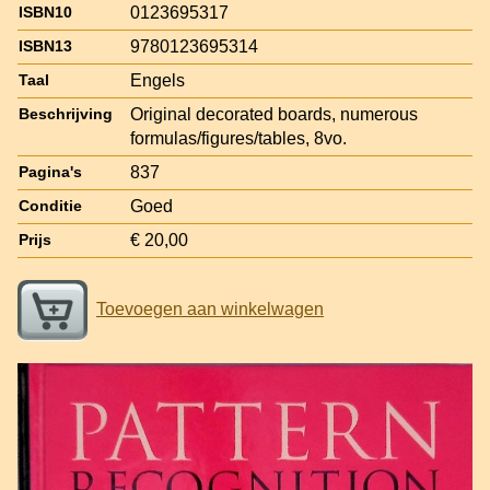
0123695317
ISBN10
9780123695314
ISBN13
Engels
Taal
Original decorated boards, numerous
Beschrijving
formulas/figures/tables, 8vo.
837
Pagina's
Goed
Conditie
€ 20,00
Prijs
Toevoegen aan winkelwagen