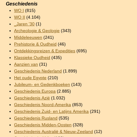
Geschiedenis
WO I
(815)
WO II
(4.104)
_Jaren '30
(1)
Archeologie & Geologie
(343)
Middeleeuwen
(241)
Prehistorie & Oudheid
(46)
Ontdekkingsreizen & Expedities
(695)
Klassieke Oudheid
(435)
Aanzien van
(31)
Geschiedenis Nederland
(1.899)
Het oude Egypte
(210)
Jubileum- en Gedenkboeken
(143)
Geschiedenis Europa
(2.885)
Geschiedenis Azië
(1.032)
Geschiedenis Noord-Amerika
(853)
Geschiedenis Zuid- en Latijns Amerika
(291)
Geschiedenis Rusland
(535)
Geschiedenis Midden-Oosten
(328)
Geschiedenis Australië & Nieuw-Zeeland
(12)