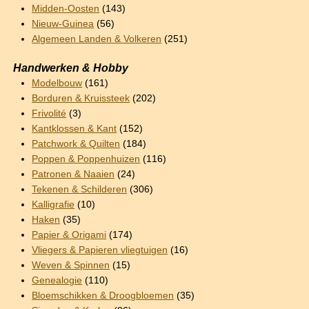
Midden-Oosten
(143)
Nieuw-Guinea
(56)
Algemeen Landen & Volkeren
(251)
Handwerken & Hobby
Modelbouw
(161)
Borduren & Kruissteek
(202)
Frivolité
(3)
Kantklossen & Kant
(152)
Patchwork & Quilten
(184)
Poppen & Poppenhuizen
(116)
Patronen & Naaien
(24)
Tekenen & Schilderen
(306)
Kalligrafie
(10)
Haken
(35)
Papier & Origami
(174)
Vliegers & Papieren vliegtuigen
(16)
Weven & Spinnen
(15)
Genealogie
(110)
Bloemschikken & Droogbloemen
(35)