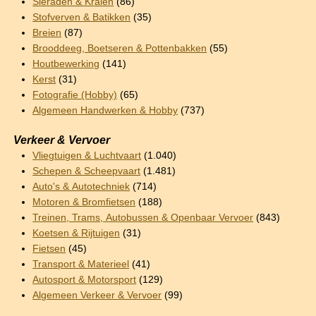
Sieraden & Kralen
(86)
Stofverven & Batikken
(35)
Breien
(87)
Brooddeeg, Boetseren & Pottenbakken
(55)
Houtbewerking
(141)
Kerst
(31)
Fotografie (Hobby)
(65)
Algemeen Handwerken & Hobby
(737)
Verkeer & Vervoer
Vliegtuigen & Luchtvaart
(1.040)
Schepen & Scheepvaart
(1.481)
Auto's & Autotechniek
(714)
Motoren & Bromfietsen
(188)
Treinen, Trams, Autobussen & Openbaar Vervoer
(843)
Koetsen & Rijtuigen
(31)
Fietsen
(45)
Transport & Materieel
(41)
Autosport & Motorsport
(129)
Algemeen Verkeer & Vervoer
(99)