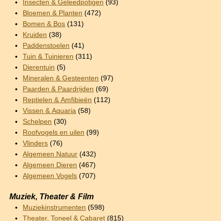
Insecten & Geleedpotigen
(93)
Bloemen & Planten
(472)
Bomen & Bos
(131)
Kruiden
(38)
Paddenstoelen
(41)
Tuin & Tuinieren
(311)
Dierentuin
(5)
Mineralen & Gesteenten
(97)
Paarden & Paardrijden
(69)
Reptielen & Amfibieën
(112)
Vissen & Aquaria
(58)
Schelpen
(30)
Roofvogels en uilen
(99)
Vlinders
(76)
Algemeen Natuur
(432)
Algemeen Dieren
(467)
Algemeen Vogels
(707)
Muziek, Theater & Film
Muziekinstrumenten
(598)
Theater, Toneel & Cabaret
(815)