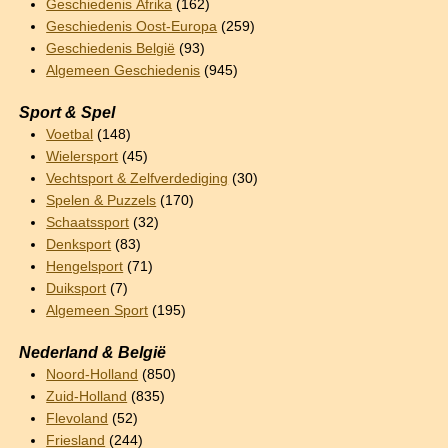
Geschiedenis Afrika
(162)
Geschiedenis Oost-Europa
(259)
Geschiedenis België
(93)
Algemeen Geschiedenis
(945)
Sport & Spel
Voetbal
(148)
Wielersport
(45)
Vechtsport & Zelfverdediging
(30)
Spelen & Puzzels
(170)
Schaatssport
(32)
Denksport
(83)
Hengelsport
(71)
Duiksport
(7)
Algemeen Sport
(195)
Nederland & België
Noord-Holland
(850)
Zuid-Holland
(835)
Flevoland
(52)
Friesland
(244)