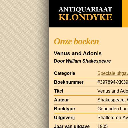
Onze boeken
Venus and Adonis
Door William Shakespeare
Categorie
Speciale uitga
Boeknummer
#397894-XK3
Titel
Venus and Ado
Auteur
Shakespeare, 
Boektype
Gebonden har
Uitgeverij
Stratford-on-
Jaar van uitgave
1905