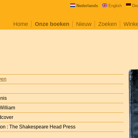
Nederlands
English
De
Home
Onze boeken
Nieuw
Zoeken
Wink
ven
9
nis
William
dcover
Avon : The Shakespeare Head Press