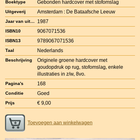
Gebonden hardcover met stofomslag
Boektype
Amsterdam : De Bataafsche Leeuw
Uitgeverij
1987
Jaar van uitgave
9067071536
ISBN10
9789067071536
ISBN13
Nederlands
Taal
Originele groene hardcover met
Beschrijving
goudopdruk op rug, stofomslag, enkele
illustraties in z/w, 8vo.
168
Pagina's
Goed
Conditie
€ 9,00
Prijs
Toevoegen aan winkelwagen