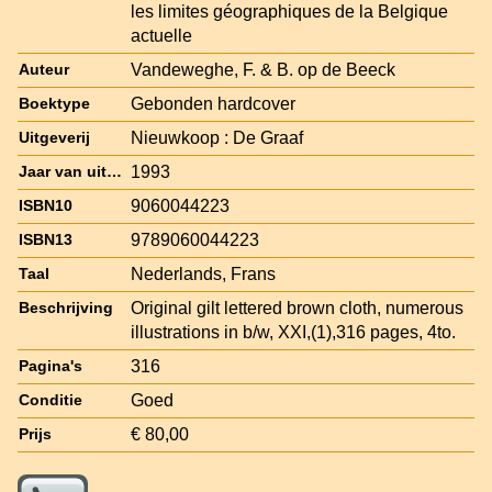
les limites géographiques de la Belgique
actuelle
Vandeweghe, F. & B. op de Beeck
Auteur
Gebonden hardcover
Boektype
Nieuwkoop : De Graaf
Uitgeverij
1993
Jaar van uitgave
9060044223
ISBN10
9789060044223
ISBN13
Nederlands, Frans
Taal
Original gilt lettered brown cloth, numerous
Beschrijving
illustrations in b/w, XXI,(1),316 pages, 4to.
316
Pagina's
Goed
Conditie
€ 80,00
Prijs