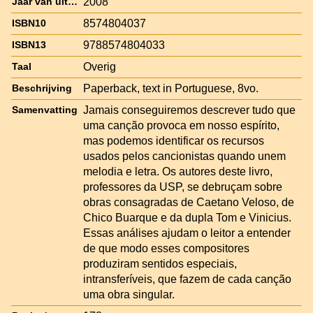
2008
Jaar van uitgave
8574804037
ISBN10
9788574804033
ISBN13
Overig
Taal
Paperback, text in Portuguese, 8vo.
Beschrijving
Jamais conseguiremos descrever tudo que
Samenvatting
uma canção provoca em nosso espírito,
mas podemos identificar os recursos
usados pelos cancionistas quando unem
melodia e letra. Os autores deste livro,
professores da USP, se debruçam sobre
obras consagradas de Caetano Veloso, de
Chico Buarque e da dupla Tom e Vinicius.
Essas análises ajudam o leitor a entender
de que modo esses compositores
produziram sentidos especiais,
intransferíveis, que fazem de cada canção
uma obra singular.