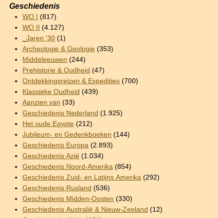
Geschiedenis
WO I
(817)
WO II
(4.127)
_Jaren '30
(1)
Archeologie & Geologie
(353)
Middeleeuwen
(244)
Prehistorie & Oudheid
(47)
Ontdekkingsreizen & Expedities
(700)
Klassieke Oudheid
(439)
Aanzien van
(33)
Geschiedenis Nederland
(1.925)
Het oude Egypte
(212)
Jubileum- en Gedenkboeken
(144)
Geschiedenis Europa
(2.893)
Geschiedenis Azië
(1.034)
Geschiedenis Noord-Amerika
(854)
Geschiedenis Zuid- en Latijns Amerika
(292)
Geschiedenis Rusland
(536)
Geschiedenis Midden-Oosten
(330)
Geschiedenis Australië & Nieuw-Zeeland
(12)