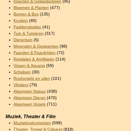
Insecten & Geleedpotigen
(95)
Bloemen & Planten
(477)
Bomen & Bos
(135)
Kruiden
(40)
Paddenstoelen
(41)
Tuin & Tuinieren
(317)
Dierentuin
(5)
Mineralen & Gesteenten
(98)
Paarden & Paardrijden
(72)
Reptielen & Amfibieën
(114)
Vissen & Aquaria
(59)
Schelpen
(30)
Roofvogels en uilen
(101)
Vlinders
(79)
Algemeen Natuur
(438)
Algemeen Dieren
(470)
Algemeen Vogels
(711)
Muziek, Theater & Film
Muziekinstrumenten
(598)
Theater, Toneel & Cabaret
(818)