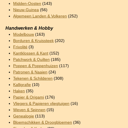
Midden-Oosten
(143)
Nieuw-Guinea
(56)
Algemeen Landen & Volkeren
(252)
Handwerken & Hobby
Modelbouw
(163)
Borduren & Kruissteek
(202)
Frivolité
(3)
Kantklossen & Kant
(152)
Patchwork & Quilten
(185)
Poppen & Poppenhuizen
(117)
Patronen & Naaien
(24)
Tekenen & Schilderen
(308)
Kalligrafie
(10)
Haken
(35)
Papier & Origami
(176)
Vliegers & Papieren vliegtuigen
(16)
Weven & Spinnen
(15)
Genealogie
(113)
Bloemschikken & Droogbloemen
(36)