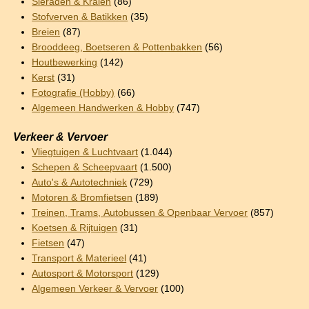
Sieraden & Kralen
(86)
Stofverven & Batikken
(35)
Breien
(87)
Brooddeeg, Boetseren & Pottenbakken
(56)
Houtbewerking
(142)
Kerst
(31)
Fotografie (Hobby)
(66)
Algemeen Handwerken & Hobby
(747)
Verkeer & Vervoer
Vliegtuigen & Luchtvaart
(1.044)
Schepen & Scheepvaart
(1.500)
Auto's & Autotechniek
(729)
Motoren & Bromfietsen
(189)
Treinen, Trams, Autobussen & Openbaar Vervoer
(857)
Koetsen & Rijtuigen
(31)
Fietsen
(47)
Transport & Materieel
(41)
Autosport & Motorsport
(129)
Algemeen Verkeer & Vervoer
(100)