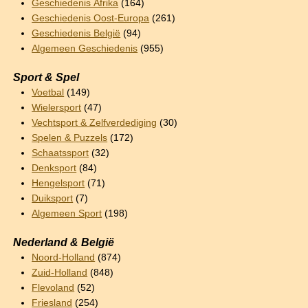
Geschiedenis Afrika
(164)
Geschiedenis Oost-Europa
(261)
Geschiedenis België
(94)
Algemeen Geschiedenis
(955)
Sport & Spel
Voetbal
(149)
Wielersport
(47)
Vechtsport & Zelfverdediging
(30)
Spelen & Puzzels
(172)
Schaatssport
(32)
Denksport
(84)
Hengelsport
(71)
Duiksport
(7)
Algemeen Sport
(198)
Nederland & België
Noord-Holland
(874)
Zuid-Holland
(848)
Flevoland
(52)
Friesland
(254)