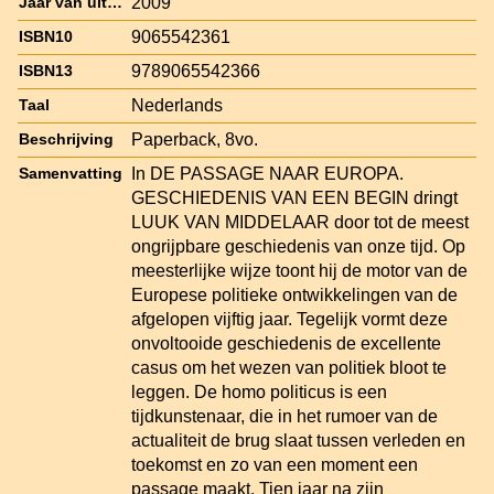
2009
Jaar van uitgave
9065542361
ISBN10
9789065542366
ISBN13
Nederlands
Taal
Paperback, 8vo.
Beschrijving
In DE PASSAGE NAAR EUROPA.
Samenvatting
GESCHIEDENIS VAN EEN BEGIN dringt
LUUK VAN MIDDELAAR door tot de meest
ongrijpbare geschiedenis van onze tijd. Op
meesterlijke wijze toont hij de motor van de
Europese politieke ontwikkelingen van de
afgelopen vijftig jaar. Tegelijk vormt deze
onvoltooide geschiedenis de excellente
casus om het wezen van politiek bloot te
leggen. De homo politicus is een
tijdkunstenaar, die in het rumoer van de
actualiteit de brug slaat tussen verleden en
toekomst en zo van een moment een
passage maakt. Tien jaar na zijn