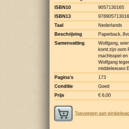
ISBN10
9057130165
ISBN13
97890571301
Taal
Nederlands
Beschrijving
Paperback, 8v
Samenvatting
Wolfgang, wiens
komt zijn oom F
machtsspel en 
Wolfgang tegen
middeleeuws E
Pagina's
173
Conditie
Goed
Prijs
€ 6,00
Toevoegen aan winkelwa