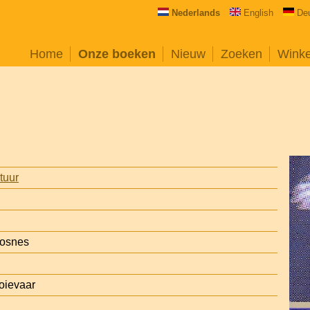
Nederlands
English
De
Home
Onze boeken
Nieuw
Zoeken
Wink
atuur
n
Fosnes
oievaar