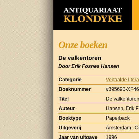
Onze boeken
De valkentoren
Door Erik Fosnes Hansen
Categorie
Vertaalde liter
Boeknummer
#395690-XF46
Titel
De valkentore
Auteur
Hansen, Erik 
Boektype
Paperback
Uitgeverij
Amsterdam : O
Jaar van uitgave
1996