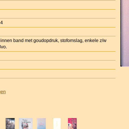
24
 linnen band met goudopdruk, stofomslag, enkele z/w
8vo.
gen