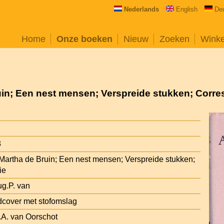
Nederlands
English
De
Home
Onze boeken
Nieuw
Zoeken
Wink
uin; Een nest mensen; Verspreide stukken; Corr
3
 Martha de Bruin; Een nest mensen; Verspreide stukken;
ie
g.P. van
cover met stofomslag
.A. van Oorschot