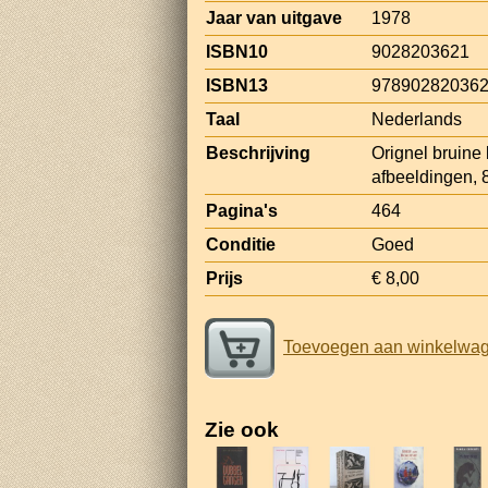
Jaar van uitgave
1978
ISBN10
9028203621
ISBN13
97890282036
Taal
Nederlands
Beschrijving
Orignel bruine
afbeeldingen, 
Pagina's
464
Conditie
Goed
Prijs
€ 8,00
Toevoegen aan winkelwa
Zie ook