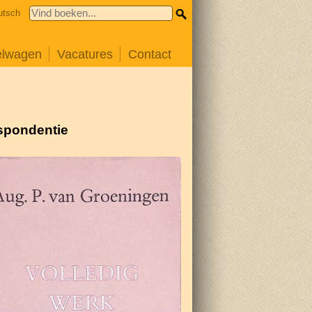
utsch
elwagen
Vacatures
Contact
espondentie