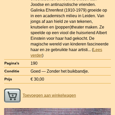
Joodse en antinazistische vrienden.
Galinka Ehrenfest (1910-1979) groeide op
in een academisch milieu in Leiden. Van
jongs af aan hield ze van tekenen,
knutselen en (poppen)theater maken. Ze
speelde op een viool die huisvriend Albert
Einstein voor haar had gekocht. De
magische wereld van kinderen fascineerde
haar en ze gebruikte haar artisti
... (
Lees
verder
)
190
Pagina's
Goed — Zonder het buikbandje.
Conditie
€ 30,00
Prijs
Toevoegen aan winkelwagen