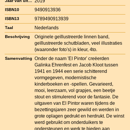
2019
Jaar van uitgave
9490913936
ISBN10
9789490913939
ISBN13
Nederlands
Taal
Originele geïllustreerde linnen band,
Beschrijving
geïllustreerde schutbladen, veel illustraties
(waaronder foto's) in kleur, 4to.
Onder de naam 'El Pintor' creëerden
Samenvatting
Galinka Ehrenfest en Jacob Kloot tussen
1941 en 1944 een serie schitterend
vormgegeven, modernistische
kinderboeken en -spellen. Gevarieerd,
mooi, leerzaam, vol grapjes, een beetje
stout en stimulerend voor de fantasie. De
uitgaven van El Pintor waren tijdens de
bezettingsjaren zeer gewild en werden in
grote oplagen gedrukt en herdrukt. De winst
werd gebruikt om onderduikers te
ondersteunen en werk te bieden aan