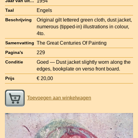
1954
Jaar van uitgave
Engels
Taal
Original gilt lettered green cloth, dust jacket,
Beschrijving
numerous (tipped-in) illustrations in colour,
4to.
The Great Centuries Of Painting
Samenvatting
229
Pagina's
Goed — Dust jacket slightly worn along the
Conditie
edges, bookplate on verso front board.
€ 20,00
Prijs
Toevoegen aan winkelwagen