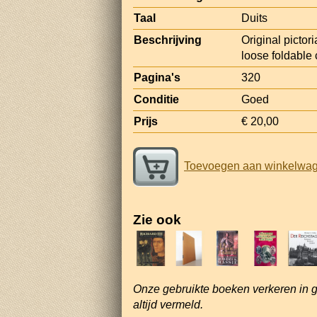
Taal
Duits
Beschrijving
Original pictori
loose foldable 
Pagina's
320
Conditie
Goed
Prijs
€ 20,00
Toevoegen aan winkelwa
Zie ook
Onze gebruikte boeken verkeren in 
altijd vermeld.