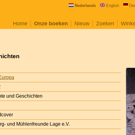
Nederlands
English
De
Home
Onze boeken
Nieuw
Zoeken
Wink
hichten
Europa
2
hte und Geschichten
dcover
urg- und Mühlenfreunde Lage e.V.