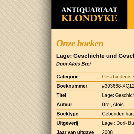
Onze boeken
Lage: Geschichte und Gesc
Door Alois Brei
Categorie
Geschiedenis 
Boeknummer
#393668-XQ1
Titel
Lage: Geschic
Auteur
Brei, Alois
Boektype
Gebonden har
Uitgeverij
Lage : Dorf- B
Jaar van uitgave
2008