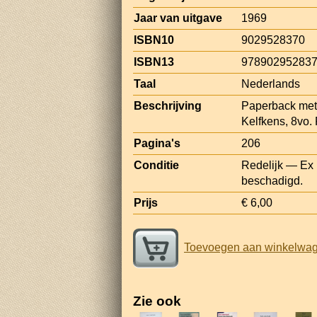
Jaar van uitgave
1969
ISBN10
9029528370
ISBN13
97890295283
Taal
Nederlands
Beschrijving
Paperback met 
Kelfkens, 8vo.
Pagina's
206
Conditie
Redelijk — Ex l
beschadigd.
Prijs
€ 6,00
Toevoegen aan winkelwa
Zie ook