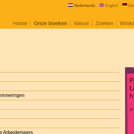
Nederlands
English
De
Home
Onze boeken
Nieuw
Zoeken
Wink
erinneringen
l
e Arbeiderspers