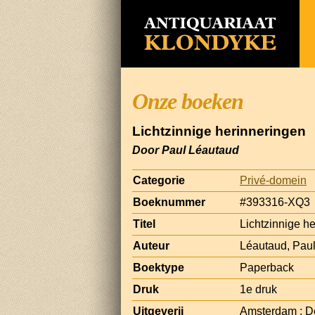
Onze boeken
Lichtzinnige herinneringen
Door Paul Léautaud
Categorie
Privé-domein
Boeknummer
#393316-XQ3
Titel
Lichtzinnige h
Auteur
Léautaud, Pau
Boektype
Paperback
Druk
1e druk
Uitgeverij
Amsterdam : D