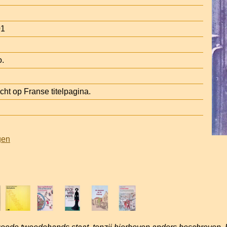
01
o.
t op Franse titelpagina.
gen