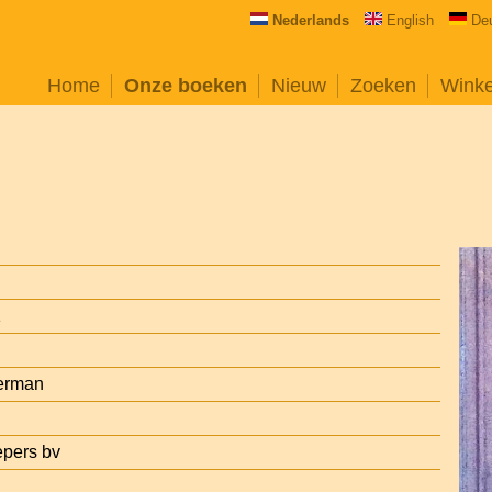
Nederlands
English
De
Home
Onze boeken
Nieuw
Zoeken
Wink
1
erman
epers bv