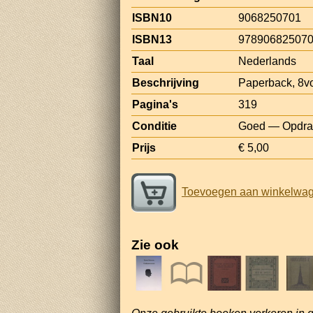
ISBN10
9068250701
ISBN13
97890682507
Taal
Nederlands
Beschrijving
Paperback, 8v
Pagina's
319
Conditie
Goed — Opdrach
Prijs
€ 5,00
Toevoegen aan winkelwa
Zie ook