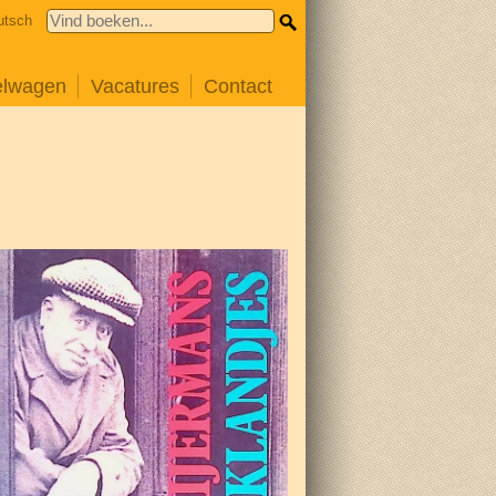
utsch
elwagen
Vacatures
Contact