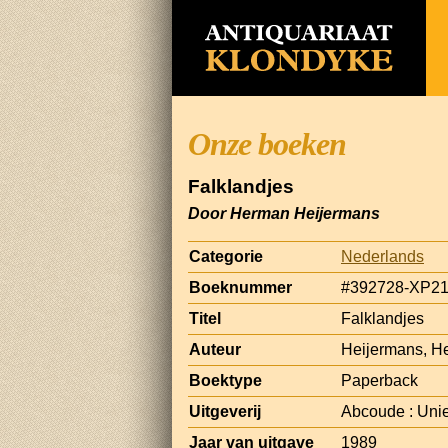
Onze boeken
Falklandjes
Door Herman Heijermans
Categorie
Nederlands
Boeknummer
#392728-XP2
Titel
Falklandjes
Auteur
Heijermans, H
Boektype
Paperback
Uitgeverij
Abcoude : Uni
Jaar van uitgave
1989