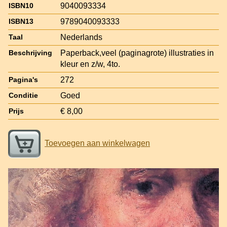
9040093334
ISBN10
9789040093333
ISBN13
Nederlands
Taal
Paperback,veel (paginagrote) illustraties in
Beschrijving
kleur en z/w, 4to.
272
Pagina's
Goed
Conditie
€ 8,00
Prijs
Toevoegen aan winkelwagen