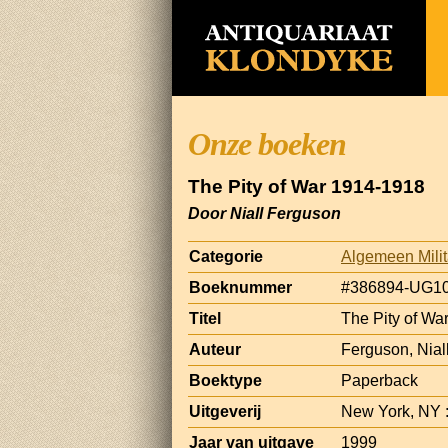
Onze boeken
The Pity of War 1914-1918
Door Niall Ferguson
Categorie
Algemeen Milit
Boeknummer
#386894-UG1
Titel
The Pity of Wa
Auteur
Ferguson, Nial
Boektype
Paperback
Uitgeverij
New York, NY 
Jaar van uitgave
1999