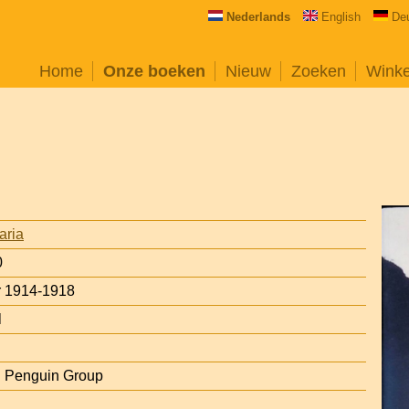
Nederlands
English
De
Home
Onze boeken
Nieuw
Zoeken
Wink
aria
0
r 1914-1918
l
: Penguin Group