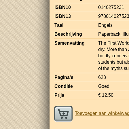
ISBN10
0140275231
ISBN13
97801402752
Taal
Engels
Beschrijving
Paperback, illu
Samenvatting
The First Worl
dry. More than 
boldly conceiv
students but a
of the myths su
Pagina's
623
Conditie
Goed
Prijs
€ 12,50
Toevoegen aan winkelwa