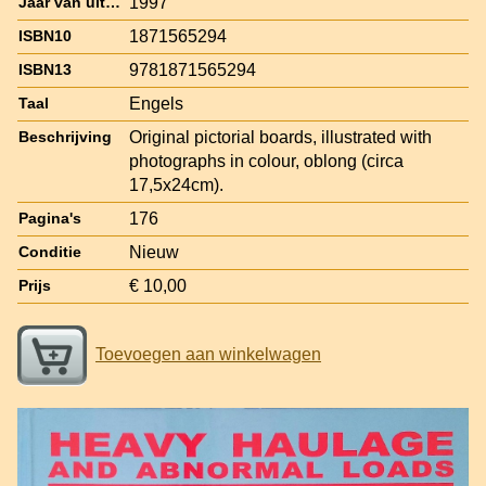
1997
Jaar van uitgave
1871565294
ISBN10
9781871565294
ISBN13
Engels
Taal
Original pictorial boards, illustrated with
Beschrijving
photographs in colour, oblong (circa
17,5x24cm).
176
Pagina's
Nieuw
Conditie
€ 10,00
Prijs
Toevoegen aan winkelwagen