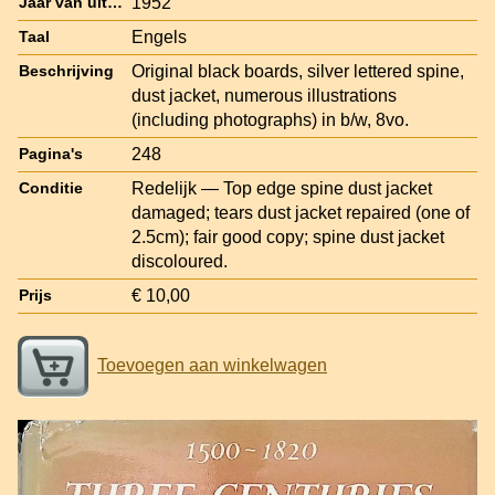
1952
Jaar van uitgave
Engels
Taal
Original black boards, silver lettered spine,
Beschrijving
dust jacket, numerous illustrations
(including photographs) in b/w, 8vo.
248
Pagina's
Redelijk — Top edge spine dust jacket
Conditie
damaged; tears dust jacket repaired (one of
2.5cm); fair good copy; spine dust jacket
discoloured.
€ 10,00
Prijs
Toevoegen aan winkelwagen