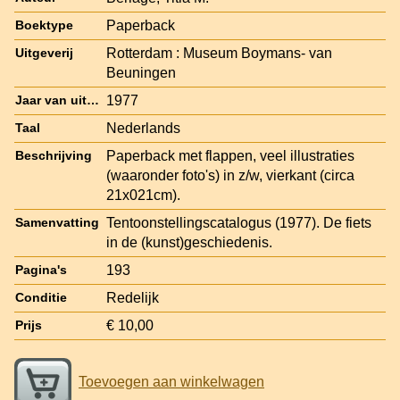
Paperback
Boektype
Rotterdam : Museum Boymans- van
Uitgeverij
Beuningen
1977
Jaar van uitgave
Nederlands
Taal
Paperback met flappen, veel illustraties
Beschrijving
(waaronder foto's) in z/w, vierkant (circa
21x021cm).
Tentoonstellingscatalogus (1977). De fiets
Samenvatting
in de (kunst)geschiedenis.
193
Pagina's
Redelijk
Conditie
€ 10,00
Prijs
Toevoegen aan winkelwagen