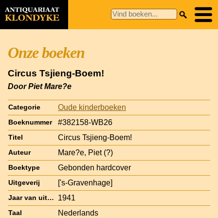
Onze boeken
Circus Tsjieng-Boem!
Door Piet Mare?e
Oude kinderboeken
Categorie
#382158-WB26
Boeknummer
Circus Tsjieng-Boem!
Titel
Mare?e, Piet (?)
Auteur
Gebonden hardcover
Boektype
['s-Gravenhage]
Uitgeverij
1941
Jaar van uitgave
Nederlands
Taal