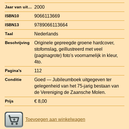
2000
Jaar van uitgave
9066113669
ISBN10
9789066113664
ISBN13
Nederlands
Taal
Originele gepreegde groene hardcover,
Beschrijving
stofomslag, geïllustreerd met veel
(paginagrote) foto's voornamelijk in kleur,
4to.
112
Pagina's
Goed — Jubileumboek uitgegeven ter
Conditie
gelegenheid van het 75-jarig bestaan van
de Vereniging de Zaansche Molen.
€ 8,00
Prijs
Toevoegen aan winkelwagen