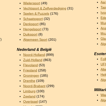
Aar
Wielersport
(49)
Tap
Vechtsport & Zelfverdediging
(31)
Ivo
Spelen & Puzzels
(176)
Ede
Schaatssport
(32)
Mun
Denksport
(85)
Ans
Hengelsport
(73)
Mo
Duiksport
(8)
Gla
7)
Algemeen Sport
(201)
Alg
Nederland & België
Esoter
Noord-Holland
(899)
Fol
Zuid-Holland
(863)
UFO
Flevoland
(53)
Alt
Friesland
(258)
Hek
Groningen
(185)
Alg
Drenthe
(109)
Noord-Brabant
(299)
Militar
Limburg
(100)
Wa
Zeeland
(174)
Alg
Overijssel
(147)