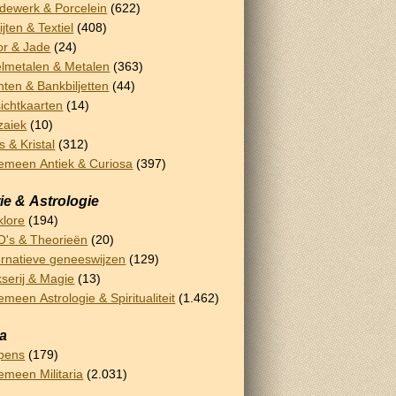
dewerk & Porcelein
(622)
ijten & Textiel
(408)
or & Jade
(24)
lmetalen & Metalen
(363)
ten & Bankbiljetten
(44)
ichtkaarten
(14)
zaiek
(10)
s & Kristal
(312)
emeen Antiek & Curiosa
(397)
ie & Astrologie
klore
(194)
's & Theorieën
(20)
ernatieve geneeswijzen
(129)
serij & Magie
(13)
emeen Astrologie & Spiritualiteit
(1.462)
ia
pens
(179)
emeen Militaria
(2.031)