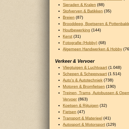
Sieraden & Kralen
(88)
Stofverven & Batikken
(35)
Breien
(87)
Brooddeeg, Boetseren & Pottenbak
Houtbewerking
(144)
Kerst
(31)
Fotografie (Hobby)
(68)
Algemeen Handwerken & Hobby
(76
Verkeer & Vervoer
Vliegtuigen & Luchtvaart
(1.048)
Schepen & Scheepvaart
(1.514)
Auto's & Autotechniek
(738)
Motoren & Bromfietsen
(190)
Treinen, Trams, Autobussen & Ope
Vervoer
(863)
Koetsen & Rijtuigen
(32)
Fietsen
(47)
Transport & Materieel
(41)
Autosport & Motorsport
(129)