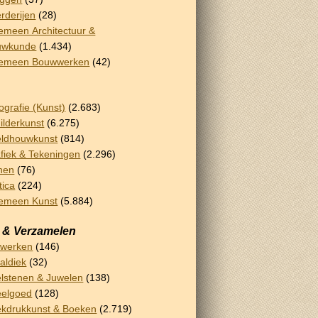
rderijen
(28)
emeen Architectuur &
uwkunde
(1.434)
gemeen Bouwwerken
(42)
ografie (Kunst)
(2.683)
ilderkunst
(6.275)
ldhouwkunst
(814)
fiek & Tekeningen
(2.296)
nen
(76)
tica
(224)
emeen Kunst
(5.884)
 & Verzamelen
rwerken
(146)
aldiek
(32)
lstenen & Juwelen
(138)
eelgoed
(128)
kdrukkunst & Boeken
(2.719)