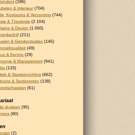
vinderij
(186)
belen & Interieur
(704)
e, Kostuums & Verzorging
(744)
igie & Theologie
(2.104)
lame & Design
(1.050)
renbedrijf
(211)
uwen & Genderstudies
(145)
oseksualiteit
(49)
cus & Kermis
(29)
onomie & Management
(941)
dia
(133)
itiek & Staatsinrichting
(662)
toons & Spotprenten
(138)
nootschappen
(61)
ariaat
e drukken
(95)
emera
(80)
sen
ersen
(2)