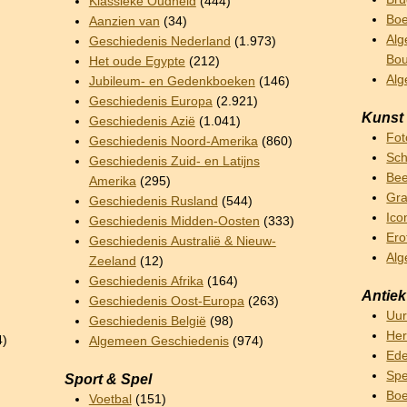
Klassieke Oudheid
(444)
Boe
Aanzien van
(34)
Alg
Geschiedenis Nederland
(1.973)
Bo
Het oude Egypte
(212)
Al
Jubileum- en Gedenkboeken
(146)
Geschiedenis Europa
(2.921)
Kunst
Geschiedenis Azië
(1.041)
Fot
Geschiedenis Noord-Amerika
(860)
Sch
Geschiedenis Zuid- en Latijns
Bee
Amerika
(295)
Gra
Geschiedenis Rusland
(544)
Ico
Geschiedenis Midden-Oosten
(333)
Ero
Geschiedenis Australië & Nieuw-
Alg
Zeeland
(12)
Geschiedenis Afrika
(164)
Antiek
Geschiedenis Oost-Europa
(263)
Uu
Geschiedenis België
(98)
Her
4)
Algemeen Geschiedenis
(974)
Ede
Sp
Sport & Spel
Boe
Voetbal
(151)