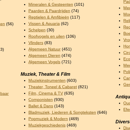
Pad
Mineralen & Gesteenten
(101)
Meu
Paarden & Paardrijden
(74)
Mod
Reptielen & Amfibieën
(117)
Rel
Vissen & Aquaria
(62)
ken
(56)
Rec
Schelpen
(30)
Boe
Roofvogels en uilen
(106)
Vro
Vlinders
(83)
Hom
Algemeen Natuur
(451)
3)
Cir
Algemeen Dieren
(474)
Ec
Algemeen Vogels
(721)
Me
Pol
Muziek, Theater & Film
Car
Muziekinstrumenten
(603)
Ge
Theater, Toneel & Cabaret
(821)
Film, Cinema & TV
(635)
nbaar
Antiqu
Componisten
(930)
Oud
Ballet & Dans
(143)
Ef
Bladmuziek, Liederen & Songteksten
(646)
Popmuziek & Modern
(469)
Diver
Muziekgeschiedenis
(469)
Div