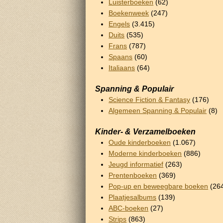
Luisterboeken
(62)
Boekenweek
(247)
Engels
(3.415)
Duits
(535)
Frans
(787)
Spaans
(60)
Italiaans
(64)
Spanning & Populair
Science Fiction & Fantasy
(176)
Algemeen Spanning & Populair
(8)
Kinder- & Verzamelboeken
Oude kinderboeken
(1.067)
Moderne kinderboeken
(886)
Jeugd informatief
(263)
Prentenboeken
(369)
Pop-up en beweegbare boeken
(26
Plaatjesalbums
(139)
ABC-boeken
(27)
Strips
(863)