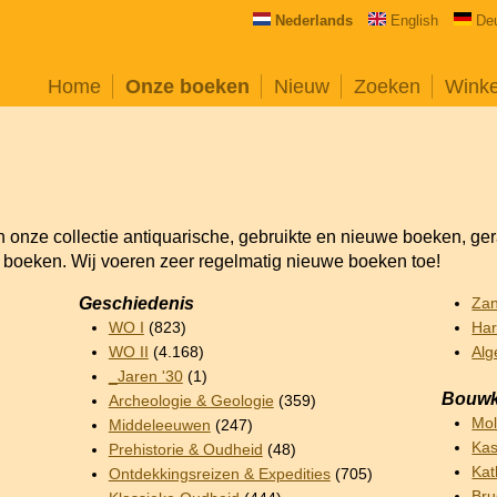
Nederlands
English
De
Home
Onze boeken
Nieuw
Zoeken
Wink
an onze collectie antiquarische, gebruikte en nieuwe boeken, ge
e boeken. Wij voeren zeer regelmatig nieuwe boeken toe!
Geschiedenis
Za
WO I
(823)
Har
WO II
(4.168)
Alg
_Jaren '30
(1)
Bouwk
Archeologie & Geologie
(359)
Mo
Middeleeuwen
(247)
Kas
Prehistorie & Oudheid
(48)
Kat
Ontdekkingsreizen & Expedities
(705)
Br