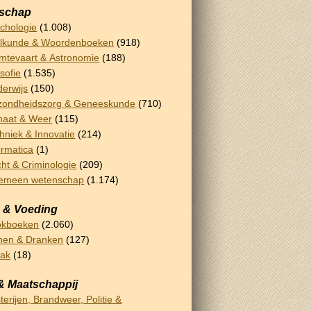
schap
chologie
(1.008)
lkunde & Woordenboeken
(918)
mtevaart & Astronomie
(188)
osofie
(1.535)
erwijs
(150)
ondheidszorg & Geneeskunde
(710)
maat & Weer
(115)
hniek & Innovatie
(214)
ormatica
(1)
ht & Criminologie
(209)
gemeen wetenschap
(1.174)
 & Voeding
okboeken
(2.060)
nen & Dranken
(127)
bak
(18)
& Maatschappij
terijen, Brandweer, Politie &