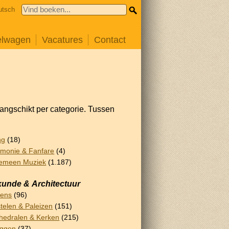
utsch
elwagen
Vacatures
Contact
rangschikt per categorie. Tussen
ng
(18)
monie & Fanfare
(4)
emeen Muziek
(1.187)
unde & Architectuur
lens
(96)
telen & Paleizen
(151)
hedralen & Kerken
(215)
uggen
(37)