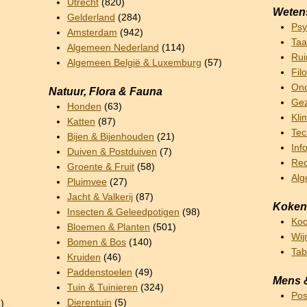
Utrecht
(820)
Weten
Gelderland
(284)
Psy
Amsterdam
(942)
Taa
Algemeen Nederland
(114)
Rui
Algemeen België & Luxemburg
(57)
Fil
Ond
Natuur, Flora & Fauna
Gez
Honden
(63)
Kli
Katten
(87)
Tec
Bijen & Bijenhouden
(21)
Inf
Duiven & Postduiven
(7)
Rec
Groente & Fruit
(58)
Al
Pluimvee
(27)
Jacht & Valkerij
(87)
Koken
Insecten & Geleedpotigen
(98)
Ko
Bloemen & Planten
(501)
Wij
Bomen & Bos
(140)
Ta
Kruiden
(46)
Paddenstoelen
(49)
Mens 
Tuin & Tuinieren
(324)
Pos
Dierentuin
(5)
)