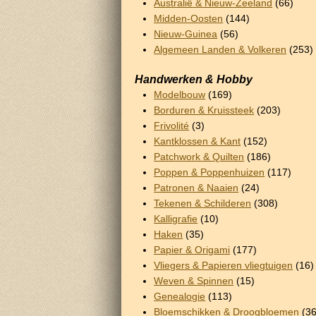
Australië & Nieuw-Zeeland
(66)
Midden-Oosten
(144)
Nieuw-Guinea
(56)
Algemeen Landen & Volkeren
(253)
Handwerken & Hobby
Modelbouw
(169)
Borduren & Kruissteek
(203)
Frivolité
(3)
Kantklossen & Kant
(152)
Patchwork & Quilten
(186)
Poppen & Poppenhuizen
(117)
Patronen & Naaien
(24)
Tekenen & Schilderen
(308)
Kalligrafie
(10)
Haken
(35)
Papier & Origami
(177)
Vliegers & Papieren vliegtuigen
(16)
Weven & Spinnen
(15)
Genealogie
(113)
Bloemschikken & Droogbloemen
(36