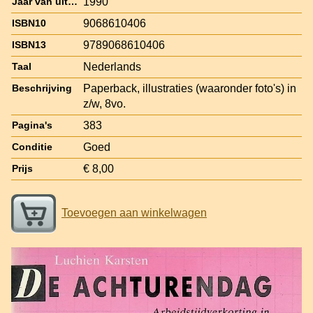
1990
Jaar van uitgave
9068610406
ISBN10
9789068610406
ISBN13
Nederlands
Taal
Paperback, illustraties (waaronder foto's) in
Beschrijving
z/w, 8vo.
383
Pagina's
Goed
Conditie
€ 8,00
Prijs
Toevoegen aan winkelwagen