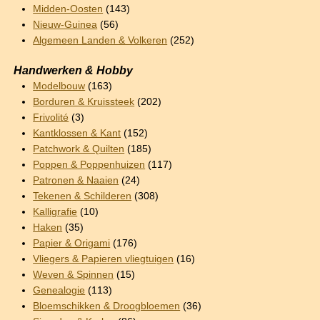
Midden-Oosten
(143)
Nieuw-Guinea
(56)
Algemeen Landen & Volkeren
(252)
Handwerken & Hobby
Modelbouw
(163)
Borduren & Kruissteek
(202)
Frivolité
(3)
Kantklossen & Kant
(152)
Patchwork & Quilten
(185)
Poppen & Poppenhuizen
(117)
Patronen & Naaien
(24)
Tekenen & Schilderen
(308)
Kalligrafie
(10)
Haken
(35)
Papier & Origami
(176)
Vliegers & Papieren vliegtuigen
(16)
Weven & Spinnen
(15)
Genealogie
(113)
Bloemschikken & Droogbloemen
(36)