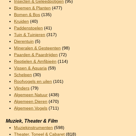
Insecten & Geleedpotigen
(95)
Bloemen & Planten
(477)
Bomen & Bos
(135)
Kruiden
(40)
Paddenstoelen
(41)
Tuin & Tuinieren
(317)
Dierentuin
(5)
Mineralen & Gesteenten
(98)
Paarden & Paardrijden
(72)
Reptielen & Amfibieën
(114)
Vissen & Aquaria
(59)
Schelpen
(30)
Roofvogels en uilen
(101)
Vlinders
(79)
Algemeen Natuur
(438)
Algemeen Dieren
(470)
Algemeen Vogels
(711)
Muziek, Theater & Film
Muziekinstrumenten
(598)
Theater, Toneel & Cabaret
(818)