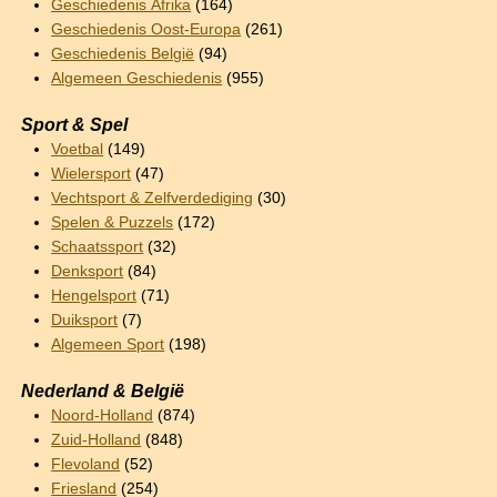
Geschiedenis Afrika
(164)
Geschiedenis Oost-Europa
(261)
Geschiedenis België
(94)
Algemeen Geschiedenis
(955)
Sport & Spel
Voetbal
(149)
Wielersport
(47)
Vechtsport & Zelfverdediging
(30)
Spelen & Puzzels
(172)
Schaatssport
(32)
Denksport
(84)
Hengelsport
(71)
Duiksport
(7)
Algemeen Sport
(198)
Nederland & België
Noord-Holland
(874)
Zuid-Holland
(848)
Flevoland
(52)
Friesland
(254)