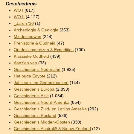
Geschiedenis
WO I
(817)
WO II
(4.127)
_Jaren '30
(1)
Archeologie & Geologie
(353)
Middeleeuwen
(244)
Prehistorie & Oudheid
(47)
Ontdekkingsreizen & Expedities
(700)
Klassieke Oudheid
(439)
Aanzien van
(33)
Geschiedenis Nederland
(1.925)
Het oude Egypte
(212)
Jubileum- en Gedenkboeken
(144)
Geschiedenis Europa
(2.893)
Geschiedenis Azië
(1.034)
Geschiedenis Noord-Amerika
(854)
Geschiedenis Zuid- en Latijns Amerika
(292)
Geschiedenis Rusland
(536)
Geschiedenis Midden-Oosten
(330)
Geschiedenis Australië & Nieuw-Zeeland
(12)