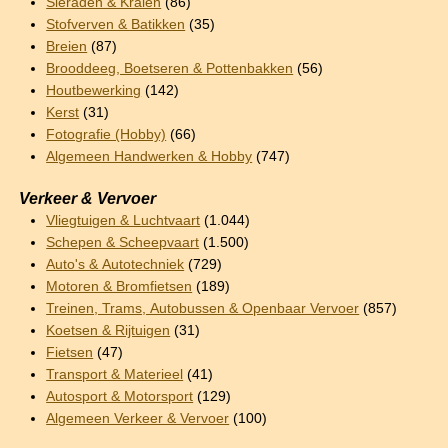
Sieraden & Kralen
(86)
Stofverven & Batikken
(35)
Breien
(87)
Brooddeeg, Boetseren & Pottenbakken
(56)
Houtbewerking
(142)
Kerst
(31)
Fotografie (Hobby)
(66)
Algemeen Handwerken & Hobby
(747)
Verkeer & Vervoer
Vliegtuigen & Luchtvaart
(1.044)
Schepen & Scheepvaart
(1.500)
Auto's & Autotechniek
(729)
Motoren & Bromfietsen
(189)
Treinen, Trams, Autobussen & Openbaar Vervoer
(857)
Koetsen & Rijtuigen
(31)
Fietsen
(47)
Transport & Materieel
(41)
Autosport & Motorsport
(129)
Algemeen Verkeer & Vervoer
(100)