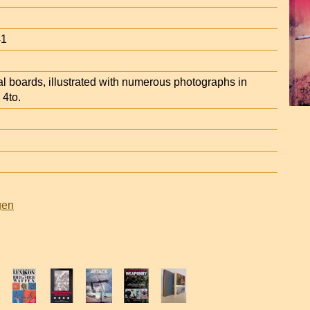
41
ial boards, illustrated with numerous photographs in
 4to.
gen