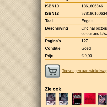
ISBN10
1861606346
ISBN13
97818616063
Taal
Engels
Beschrijving
Original pictor
colour and b/w,
Pagina's
127
Conditie
Goed
Prijs
€ 9,00
Toevoegen aan winkelwa
Zie ook