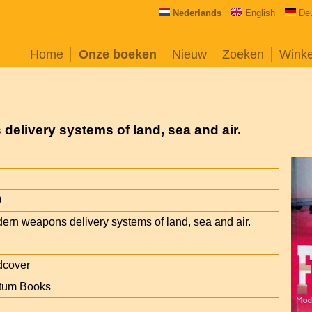
Nederlands
English
De
Home
Onze boeken
Nieuw
Zoeken
Wink
elivery systems of land, sea and air.
0
ern weapons delivery systems of land, sea and air.
dcover
tum Books