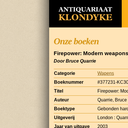
Onze boeken
Firepower: Modern weapons d
Door Bruce Quarrie
Categorie
Wapens
Boeknummer
#377231-KC3
Titel
Firepower: Mod
Auteur
Quarrie, Bruce
Boektype
Gebonden har
Uitgeverij
London : Quan
Jaar van uitgave
2003