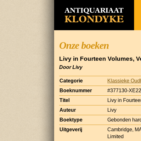
Onze boeken
Livy in Fourteen Volumes, V
Door Livy
Categorie
Klassieke Oud
Boeknummer
#377130-XE2
Titel
Livy in Fourte
Auteur
Livy
Boektype
Gebonden hard
Uitgeverij
Cambridge, MA
Limited