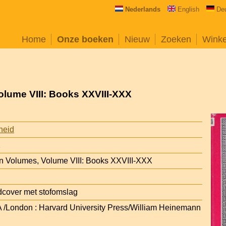
Nederlands
English
De
Home
Onze boeken
Nieuw
Zoeken
Wink
olume VIII: Books XXVIII-XXX
heid
2
en Volumes, Volume VIII: Books XXVIII-XXX
cover met stofomslag
 /London : Harvard University Press/William Heinemann