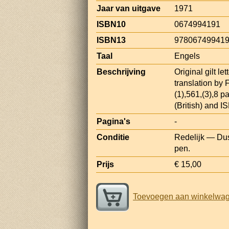
Jaar van uitgave
1971
ISBN10
0674994191
ISBN13
97806749941
Taal
Engels
Beschrijving
Original gilt le
translation by 
(1),561,(3),8 
(British) and 
Pagina's
-
Conditie
Redelijk — Dust
pen.
Prijs
€ 15,00
Toevoegen aan winkelwa