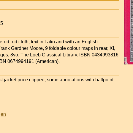
95
ttered red cloth, text in Latin and with an English
Frank Gardner Moore, 9 foldable colour maps in rear, XI,
pages, 8vo. The Loeb Classical Library. ISBN 0434993816
ISBN 0674994191 (American).
 jacket price clipped; some annotations with ballpoint
gen