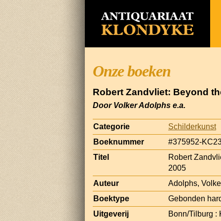
Onze boeken
Robert Zandvliet: Beyond th
Door Volker Adolphs e.a.
Categorie
Schilderkunst
Boeknummer
#375952-KC2
Titel
Robert Zandvli
2005
Auteur
Adolphs, Volke
Boektype
Gebonden har
Uitgeverij
Bonn/Tilburg 