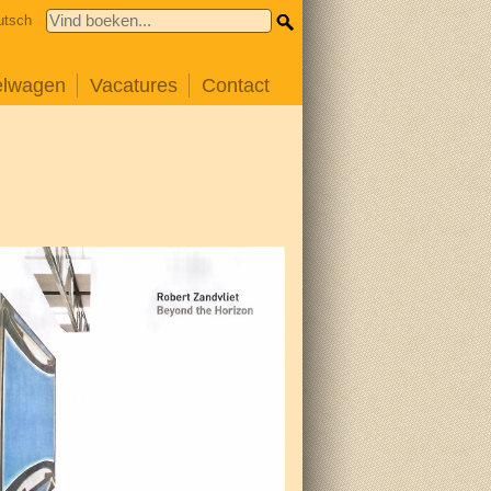
utsch
elwagen
Vacatures
Contact