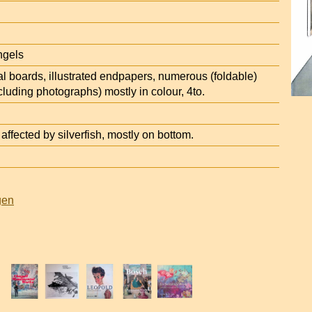
ngels
ial boards, illustrated endpapers, numerous (foldable)
ncluding photographs) mostly in colour, 4to.
fected by silverfish, mostly on bottom.
gen