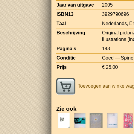
Jaar van uitgave
2005
ISBN13
3929790696
Taal
Nederlands, E
Beschrijving
Original pictor
illustrations (i
Pagina's
143
Conditie
Goed — Spine af
Prijs
€ 25,00
Toevoegen aan winkelwa
Zie ook