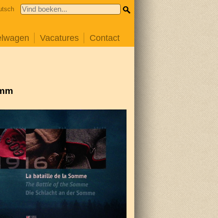
utsch
elwagen
Vacatures
Contact
omm