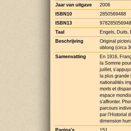
Jaar van uitgave
2006
ISBN10
2850569488
ISBN13
97828505694
Taal
Engels, Duits,
Beschrijving
Original pictori
oblong (circa 
Samenvatting
En 1916, Franç
la Somme pour 
juillet, s'appu
la plus grande 
nationalités im
morts et dispa
espace mondial
s'affronter. Ph
parcours indiv
par l'Historial
dimension huma
Pagina's
151