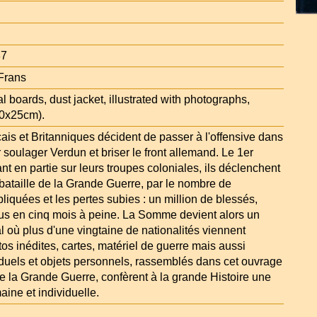
87
 Frans
al boards, dust jacket, illustrated with photographs,
30x25cm).
ais et Britanniques décident de passer à l'offensive dans
soulager Verdun et briser le front allemand. Le 1er
yant en partie sur leurs troupes coloniales, ils déclenchent
bataille de la Grande Guerre, par le nombre de
pliquées et les pertes subies : un million de blessés,
rus en cinq mois à peine. La Somme devient alors un
 où plus d'une vingtaine de nationalités viennent
otos inédites, cartes, matériel de guerre mais aussi
iduels et objets personnels, rassemblés dans cet ouvrage
 de la Grande Guerre, confèrent à la grande Histoire une
ine et individuelle.