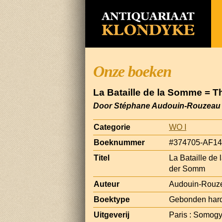
Onze boeken
La Bataille de la Somme = T
Door Stéphane Audouin-Rouzeau
Categorie
WO I
Boeknummer
#374705-AF14
Titel
La Bataille de
der Somm
Auteur
Audouin-Rouz
Boektype
Gebonden hard
Uitgeverij
Paris : Somogy 