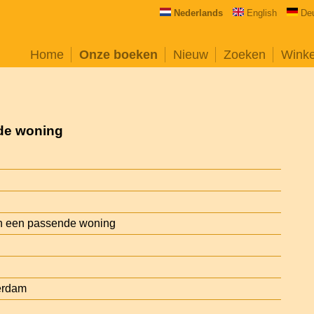
Nederlands
English
De
Home
Onze boeken
Nieuw
Zoeken
Wink
de woning
n een passende woning
erdam