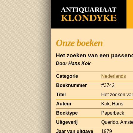
Onze boeken
Het zoeken van een passen
Door Hans Kok
Categorie
Nederlands
Boeknummer
#3742
Titel
Het zoeken va
Auteur
Kok, Hans
Boektype
Paperback
Uitgeverij
Querido, Amst
Jaar van uitgave
1979