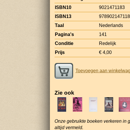
ISBN10
9021471183
ISBN13
97890214711
Taal
Nederlands
Pagina's
141
Conditie
Redelijk
Prijs
€ 4,00
Toevoegen aan winkelwa
Zie ook
Onze gebruikte boeken verkeren in 
altijd vermeld.