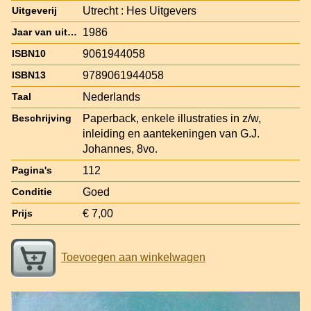
Utrecht : Hes Uitgevers
Uitgeverij
1986
Jaar van uitgave
9061944058
ISBN10
9789061944058
ISBN13
Nederlands
Taal
Paperback, enkele illustraties in z/w,
Beschrijving
inleiding en aantekeningen van G.J.
Johannes, 8vo.
112
Pagina's
Goed
Conditie
€ 7,00
Prijs
Toevoegen aan winkelwagen