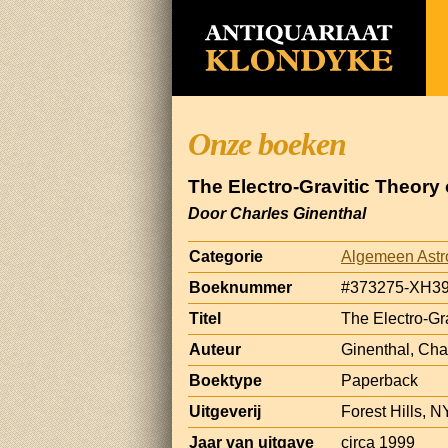
Onze boeken
The Electro-Gravitic Theory
Door Charles Ginenthal
Categorie
Algemeen Astrol
Boeknummer
#373275-XH3
Titel
The Electro-Gr
Auteur
Ginenthal, Cha
Boektype
Paperback
Uitgeverij
Forest Hills, N
Jaar van uitgave
circa 1999