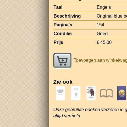
Taal
Engels
Beschrijving
Original blue b
Pagina's
154
Conditie
Goed
Prijs
€ 45,00
Toevoegen aan winkelwa
Zie ook
Onze gebruikte boeken verkeren in 
altijd vermeld.