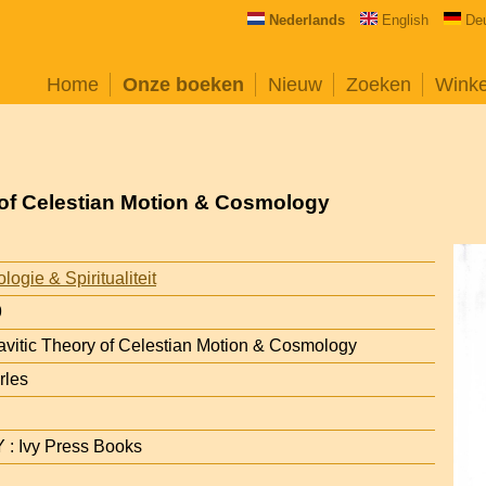
Nederlands
English
De
Home
Onze boeken
Nieuw
Zoeken
Wink
 of Celestian Motion & Cosmology
ogie & Spiritualiteit
9
avitic Theory of Celestian Motion & Cosmology
rles
Y : Ivy Press Books