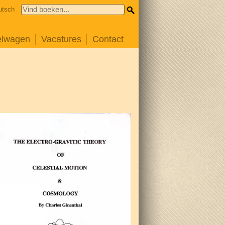
utsch
elwagen
Vacatures
Contact